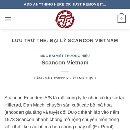
Bỏ
ADD ANYTHING HERE OR JUST REMOVE IT...
qua
nội
0
dung
LƯU TRỮ THẺ:
ĐẠI LÝ SCANCON VIETNAM
MỤC BÀI VIẾT THƯƠNG HIỆU
Scancon Vietnam
ĐĂNG VÀO
12/03/2025
BỞI
MR THỊNH
Scancon Encoders A/S là một công ty tư nhân có trụ sở tại
Hillerød, Đan Mạch, chuyên sản xuất các bộ mã hóa
(encoder) gia tăng và tuyệt đối Được thành lập vào năm
1973 Scancon nhanh chóng mở rộng chuyên môn trong
việc thiết kế các bộ mã hóa chống cháy nổ (Ex-Proof),