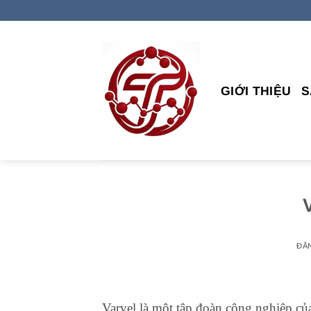
Bỏ
qua
nội
dung
GIỚI THIỆU
S
ĐĂ
Varvel là một tập đoàn công nghiệp củ