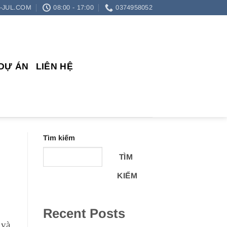
-JUL.COM
08:00 - 17:00
0374958052
DỰ ÁN
LIÊN HỆ
Tìm kiếm
TÌM
KIẾM
Recent Posts
 và