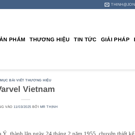
THINH@JON
ẢN PHẨM
THƯƠNG HIỆU
TIN TỨC
GIẢI PHÁP
MỤC BÀI VIẾT THƯƠNG HIỆU
Varvel Vietnam
NG VÀO
11/03/2025
BỞI
MR THỊNH
a Ý, thành lập ngày 24 tháng 2 năm 1955, chuyên thiết kế